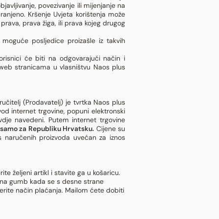
objavljivanje, povezivanje ili mijenjanje na
branjeno. Kršenje Uvjeta korištenja može
prava, prava žiga, ili prava kojeg drugog
moguće posljedice proizašle iz takvih
risnici će biti na odgovarajući način i
 web stranicama u vlasništvu Naos plus
čitelj (Prodavatelj) je tvrtka Naos plus
d internet trgovine, popuni elektronski
vdje navedeni. Putem internet trgovine
 samo za Republiku Hrvatsku.
Cijene su
s naručenih proizvoda uvećan za iznos
 željeni artikl i stavite ga u košaricu.
ikom na gumb kada se s desne strane
erite način plaćanja. Mailom ćete dobiti