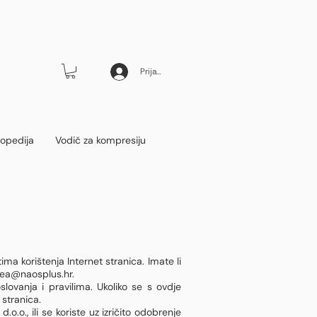
ne od 17. kolovoza nadalje
Prijava
opedija
Vodič za kompresiju
a korištenja Internet stranica. Imate li
dea@naosplus.hr
.
slovanja i pravilima. Ukoliko se s ovdje
 stranica.
o.o., ili se koriste uz izričito odobrenje