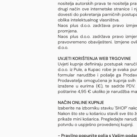
nositelja autorskih prava te nositelja prav
drugi način ove internetske stranice i 
dovesti do pokretanja parničnih postupak
oblika intelektualnog vlasništva.
Naos plus d.o.o. zadržava pravo izmje
promjena.
Naos plus d.o.o. zadržava pravo izmjene
pravovremeno obaviješteni. Izmjene ov
d.o.o.
UVJETI KORIŠTENJA WEB TRGOVINE
Uvjeti kupnje definiraju postupak naruči
d.o.o. iz Pule, a Kupac robe je svaka p
formular narudžbe i pošalje ga Prodav
Prodavatelja omogućena je kupnja svih 
izražene u eurima (€), te sadrže PDV.
poštarine 4,95 € ukoliko je narudžba m
NAČIN ONLINE KUPNJE
Izaberite na izborniku stavku 'SHOP' nako
Nakon što ste u košaricu stavili sve što ž
prikaže mini košarica. Pregledajte naru
potvrdu o uspješno provedenoj kupnji.
- Pravilno popunite polja s Vašim poda