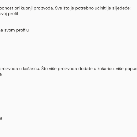
odnost pri kupnji proizvoda. Sve što je potrebno učiniti je slijedeće:
voj profil
na svom profilu
proizvoda u košaricu. Što više proizvoda dodate u košaricu, više popu
a
la