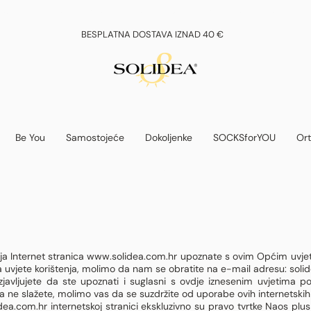
eg odmora sve narudžbe zaprimljene do 16. kolovoza bit će obrađene i posla
BESPLATNA DOSTAVA IZNAD 40 €
Be You
Samostojeće
Dokoljenke
SOCKSforYOU
Ort
UVJETI KORIŠTENJA
ja Internet stranica
www.solidea.com.hr
upoznate s ovim Općim uvjetim
za uvjete korištenja, molimo da nam se obratite na e-mail adresu:
soli
izjavljujete da ste upoznati i suglasni s ovdje iznesenim uvjetima po
a ne slažete, molimo vas da se suzdržite od uporabe ovih internetskih
dea.com.hr internetskoj stranici ekskluzivno su pravo tvrtke Naos plus d.