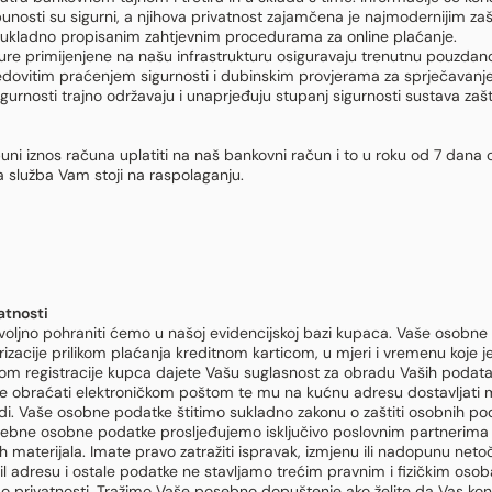
tpunosti su sigurni, a njihova privatnost zajamčena je najmodernijim z
sukladno propisanim zahtjevnim procedurama za online plaćanje.
ure primijenjene na našu infrastrukturu osiguravaju trenutnu pouzdano
edovitim praćenjem sigurnosti i dubinskim provjerama za sprječavanje
urnosti trajno održavaju i unaprjeđuju stupanj sigurnosti sustava zaš
puni iznos računa uplatiti na naš bankovni račun i to u roku od 7 dan
a služba Vam stoji na raspolaganju.
atnosti
ljno pohraniti ćemo u našoj evidencijskoj bazi kupaca. Vaše osobne 
orizacije prilikom plaćanja kreditnom karticom, u mjeri i vremenu koj
kom registracije kupca dajete Vašu suglasnost za obradu Vaših podat
e obraćati elektroničkom poštom te mu na kućnu adresu dostavljati ma
. Vaše osobne podatke štitimo sukladno zakonu o zaštiti osobnih poda
bne osobne podatke prosljeđujemo isključivo poslovnim partnerima za
 materijala. Imate pravo zatražiti ispravak, izmjenu ili nadopunu netoč
adresu i ostale podatke ne stavljamo trećim pravnim i fizičkim oso
ici o privatnosti. Tražimo Vaše posebno dopuštenje ako želite da Vas ko