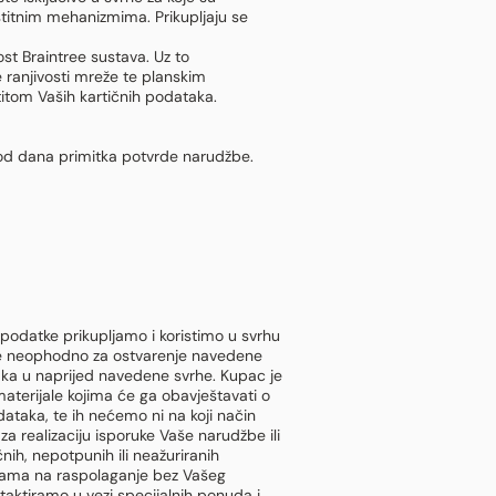
aštitnim mehanizmima. Prikupljaju se
st Braintree sustava. Uz to
 ranjivosti mreže te planskim
titom Vaših kartičnih podataka.
a od dana primitka potvrde narudžbe.
podatke prikupljamo i koristimo u svrhu
e je neophodno za ostvarenje navedene
aka u naprijed navedene svrhe. Kupac je
terijale kojima će ga obavještavati o
taka, te ih nećemo ni na koji način
 realizaciju isporuke Vaše narudžbe ili
nih, nepotpunih ili neažuriranih
bama na raspolaganje bez Vašeg
ntaktiramo u vezi specijalnih ponuda i