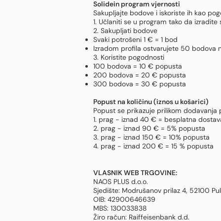
Solidein program vjernosti
Sakupljajte bodove i iskoriste ih kao pog
1. Učlaniti se u program tako da izradite s
2. Sakupljati bodove
Svaki potrošeni 1 € = 1 bod
Izradom profila ostvarujete 50 bodova 
3. Koristite pogodnosti
100 bodova = 10 € popusta
200 bodova = 20 € popusta
300 bodova = 30 € popusta
Popust na količinu (iznos u košarici)
Popust se prikazuje prilikom dodavanja 
1. prag - iznad 40 € = besplatna dostav
2. prag - iznad 90 € = 5% popusta
3. prag - iznad 150 € = 10% popusta
4. prag - iznad 200 € = 15 % popusta
VLASNIK WEB TRGOVINE:
NAOS PLUS d.o.o.
Sjedište: Modrušanov prilaz 4, 52100 Pu
OIB: 42900646639
MBS: 130033838
Žiro račun: Raiffeisenbank d.d.