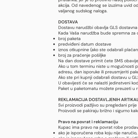
akcija. Od navedenog se izuzima uvid od 
valjanog sudskog naloga.
DOSTAVA
Dostavu narudžbi obavlja GLS dostavna 
Kada Vaša narudžba bude spremna za otp
broj paketa
predviđeni datum dostave
iznos otkupnine (ako ste odabrali plać
broj za praćenje pošiljke
Na dan dostave primit ćete SMS obavije
Ako u tom terminu niste u mogućnosti pr
adresu, dan isporuke ili preusmjeriti pa
Ako ste pri kupnji odabrali dostavu u 
U obavijesti će se nalaziti jedinstveni ko
Paket u paketomatu možete preuzeti u ro
REKLAMACIJA DOSTAVLJENIH ARTIKA
Svi proizvodi pažljivo su pregledani pri
Proizvodi se pakiraju brižno i sigurno kak
Pravo na povrat i reklamaciju
Kupac ima pravo na povrat robe prodava
ako je isporučena roba koju nije naručio,