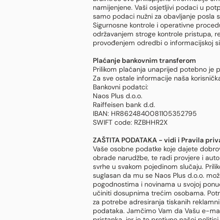
namijenjene. Vaši osjetljivi podaci u po
samo podaci nužni za obavljanje posla 
Sigurnosne kontrole i operativne proced
održavanjem stroge kontrole pristupa, r
provođenjem odredbi o informacijskoj sig
Plaćanje bankovnim transferom
Prilikom plaćanja unaprijed potebno je 
Za sve ostale informacije naša korisničk
Bankovni podatci:
Naos Plus d.o.o.
Raiffeisen bank d.d.
IBAN: HR8624840081105352795
SWIFT code: RZBHHR2X
ZAŠTITA PODATAKA - vidi i
Pravila priv
Vaše osobne podatke koje dajete dobrovo
obrade narudžbe, te radi provjere i aut
svrhe u svakom pojedinom slučaju. Prili
suglasan da mu se Naos Plus d.o.o. mož
pogodnostima i novinama u svojoj ponudi
učiniti dosupnima trećim osobama. Potre
za potrebe adresiranja tiskanih reklamnih
podataka. Jamčimo Vam da Vašu e-mail 
pristanka, jer je to protivno našoj polit