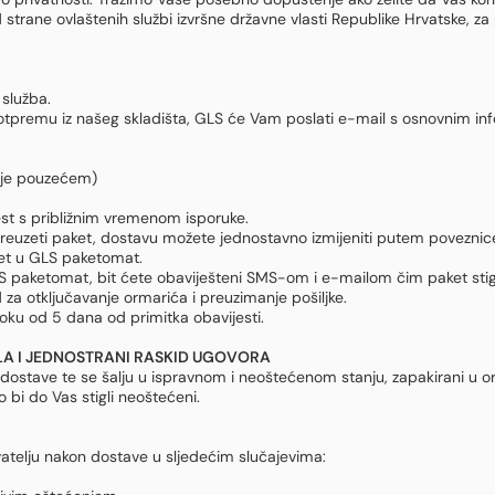
strane ovlaštenih službi izvršne državne vlasti Republike Hrvatske, za
služba.
remu iz našeg skladišta, GLS će Vam poslati e-mail s osnovnim inform
anje pouzećem)
st s približnim vremenom isporuke.
euzeti paket, dostavu možete jednostavno izmijeniti putem poveznice 
ket u GLS paketomat.
GLS paketomat, bit ćete obaviješteni SMS-om i e-mailom čim paket st
d za otključavanje ormarića i preuzimanje pošiljke.
ku od 5 dana od primitka obavijesti.
LA I JEDNOSTRANI RASKID UGOVORA
je dostave te se šalju u ispravnom i neoštećenom stanju, zapakirani u o
o bi do Vas stigli neoštećeni.
telju nakon dostave u sljedećim slučajevima: