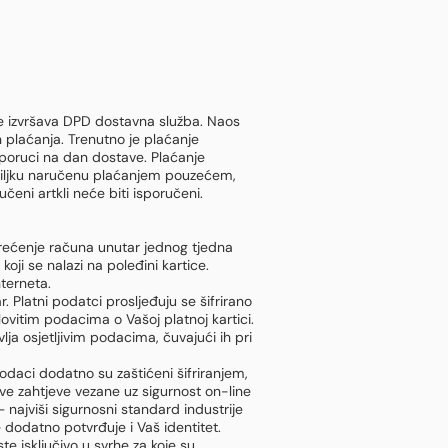
je izvršava DPD dostavna služba. Naos
 plaćanja. Trenutno je plaćanje
oruci na dan dostave. Plaćanje
ošiljku naručenu plaćanjem pouzećem,
eni artkli neće biti isporučeni.
rećenje računa unutar jednog tjedna
oji se nalazi na poleđini kartice.
nterneta.
 Platni podatci prosljeđuju se šifrirano
ovitim podacima o Vašoj platnoj kartici.
ja osjetljivim podacima, čuvajući ih pri
odaci dodatno su zaštićeni šifriranjem,
ve zahtjeve vezane uz sigurnost on-line
najviši sigurnosni standard industrije
 dodatno potvrđuje i Vaš identitet.
te isključivo u svrhe za koje su