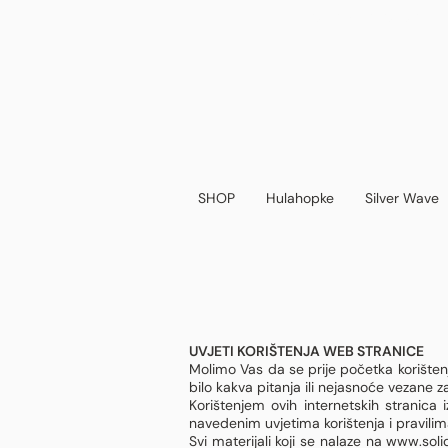
Zbog kolektivnoga godišnj
SHOP
Hulahopke
Silver Wave
UVJETI KORIŠTENJA WEB STRANICE
Molimo Vas da se prije početka korišten
bilo kakva pitanja ili nejasnoće vezane 
Korištenjem ovih internetskih stranica 
navedenim uvjetima korištenja i pravilim
Svi materijali koji se nalaze na www.soli