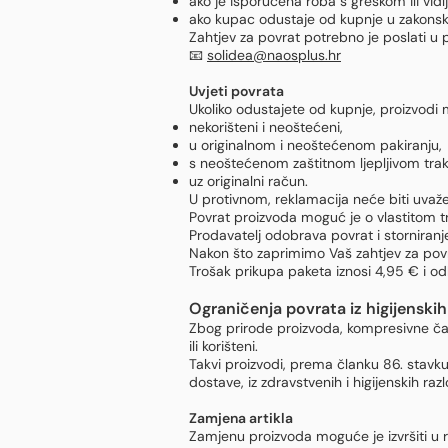
ako je isporučena roba s greškom ili vid
ako kupac odustaje od kupnje u zakons
Zahtjev za povrat potrebno je poslati 
📧
solidea@naosplus.hr
Uvjeti povrata
Ukoliko odustajete od kupnje, proizvodi m
nekorišteni i neoštećeni,
u originalnom i neoštećenom pakiranju,
s neoštećenom zaštitnom ljepljivom tra
uz originalni račun.
U protivnom, reklamacija neće biti uvaž
Povrat proizvoda moguć je o vlastitom t
Prodavatelj odobrava povrat i storniran
Nakon što zaprimimo Vaš zahtjev za pov
Trošak prikupa paketa iznosi 4,95 € i od
Ograničenja povrata iz higijenskih
Zbog prirode proizvoda, kompresivne čarap
ili korišteni.
Takvi proizvodi, prema članku 86. stavk
dostave, iz zdravstvenih i higijenskih razl
Zamjena artikla
Zamjenu proizvoda moguće je izvršiti u 