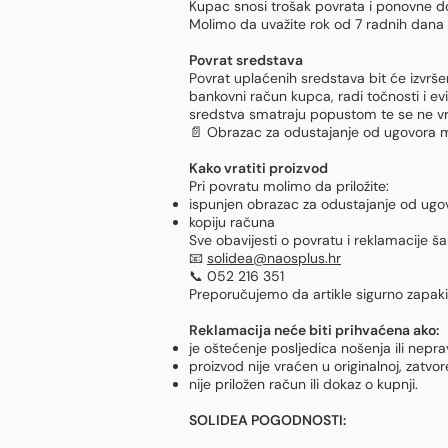
Kupac snosi trošak povrata i ponovne d
Molimo da uvažite rok od 7 radnih dana 
Povrat sredstava
Povrat uplaćenih sredstava bit će izvrše
bankovni račun kupca, radi točnosti i evi
sredstva smatraju popustom te se ne vr
📄 Obrazac za odustajanje od ugovora 
Kako vratiti proizvod
Pri povratu molimo da priložite:
ispunjen obrazac za odustajanje od ugo
kopiju računa
Sve obavijesti o povratu i reklamacije šal
📧
solidea@naosplus.hr
📞 052 216 351
Preporučujemo da artikle sigurno zapakir
Reklamacija neće biti prihvaćena ako:
je oštećenje posljedica nošenja ili neprav
proizvod nije vraćen u originalnoj, zatv
nije priložen račun ili dokaz o kupnji.
SOLIDEA POGODNOSTI: