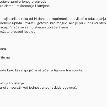
ostave zamijenjenog proizvoda.
za obradu reklamacije i zamjene.
n najkasnije u roku od 14 dana od zaprimanja obavijesti o odustajanju o
dencije uplata. Povrat u gotovini nije moguć. Ako je pri kupnji korišten
aćaju. Vraća se samo stvarno uplaćeni iznos.
možete preuzeti
[ovdje]
.
vora,
jite na:
ate kako bi se spriječila oštećenja tijekom transporta.
ilnog korištenja,
orenoj ambalaži (kod jednostranog raskida ugovora),