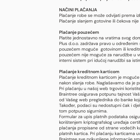
NAČINI PLAĆANJA
Plaćanje robe se može odvijati prema iz
Plaćanje slanjem gotovine ili čekova nij
Plaćanje pouzećem
Platite jednostavno na vratima svog dom
Plus d.o.o. zadržava pravo u određenim s
pouzećem moguće gotovinom ili kreditn
pouzećem nije moguće za narudžbe u vr
interni sistem pri idućoj narudžbi sa i
Plaćanje kreditnom karticom
Plaćanje kreditnom karticom je moguće 
nakon slanja robe. Naglašavamo da je pri
Pri plaćanju u našoj web trgovini koristi
Braintree osigurava potpunu tajnost Vaši
od Vašeg web preglednika do banke koja j
Također, podaci su nedostupni čak i djela
tom potpuno sigurnima.
Formular za upis platnih podataka osigu
korištenjem kriptografskog uređaja certi
plaćanja propisane od strane vodećih ka
platnih kartica. Pri plaćanju karticama
Braintree sve prikupljene informacije sma