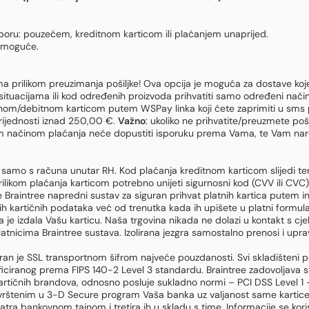
boru: pouzećem, kreditnom karticom ili plaćanjem unaprijed.
e moguće.
a prilikom preuzimanja pošiljke! Ova opcija je moguća za dostave ko
ituacijama ili kod određenih proizvoda prihvatiti samo određeni način
om/debitnom karticom putem WSPay linka koji ćete zaprimiti u sms p
ijednosti iznad 250,00 €.
Važno
: ukoliko ne prihvatite/preuzmete p
stim načinom plaćanja neće dopustiti isporuku prema Vama, te Vam naruč
samo s računa unutar RH. Kod plaćanja kreditnom karticom slijedi te
likom plaćanja karticom potrebno unijeti sigurnosni kod (CVV ili CVC) k
te Braintree napredni sustav za siguran prihvat platnih kartica putem i
h kartičnih podataka već od trenutka kada ih upišete u platni formular.
e izdala Vašu karticu. Naša trgovina nikada ne dolazi u kontakt s cjel
tnicima Braintree sustava. Izolirana jezgra samostalno prenosi i upravl
ran je SSL transportnom šifrom najveće pouzdanosti. Svi skladišteni p
ficiranog prema FIPS 140-2 Level 3 standardu. Braintree zadovoljava s
rtičnih brandova, odnosno posluje sukladno normi – PCI DSS Level 1 – 
 uvrštenim u 3-D Secure program Vaša banka uz valjanost same kartice
tra bankovnom tajnom i tretira ih u skladu s time. Informacije se koris