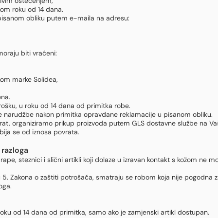
ljivim oštećenjem,
kom roku od 14 dana.
u pisanom obliku putem e-maila na adresu:
oraju biti vraćeni:
kom marke Solidea,
ena.
rošku, u roku od 14 dana od primitka robe.
je narudžbe nakon primitka opravdane reklamacije u pisanom obliku.
rat, organiziramo prikup proizvoda putem GLS dostavne službe na Vaš
bija se od iznosa povrata.
 razloga
e, steznici i slični artikli koji dolaze u izravan kontakt s kožom ne m
u 5. Zakona o zaštiti potrošača, smatraju se robom koja nije pogodna
oga.
roku od 14 dana od primitka, samo ako je zamjenski artikl dostupan.