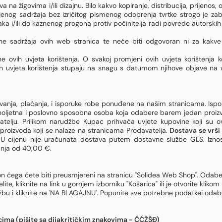
a na žigovima i/ili dizajnu. Bilo kakvo kopiranje, distribucija, prijenos, 
njenog sadržaja bez izričitog pismenog odobrenja tvrtke strogo je za
a i/ili do kaznenog progona protiv počinitelja radi povrede autorskih 
ne sadržaja ovih web stranica te neće biti odgovoran ni za kakve 
 ovih uvjeta korištenja. O svakoj promjeni ovih uvjeta korištenja ko
ih uvjeta korištenja stupaju na snagu s datumom njihove objave na
vanja, plaćanja, i isporuke robe ponuđene na našim stranicama. Isporu
unoljetna i poslovno sposobna osoba koja odabere barem jedan proizvo
atelju. Prilikom narudžbe Kupac prihvaća uvjete kupovine koji su o
proizvoda koji se nalaze na stranicama Prodavatelja.
Dostava se vrši
 U cijenu nije uračunata dostava putem dostavne službe GLS. Izno
anja od 40,00 €.
n čega ćete biti preusmjereni na stranicu "Solidea Web Shop". Odaberite
elite, kliknite na link u gornjem izborniku "Košarica" ili je otvorite kl
džbu i kliknite na 'NA BLAGAJNU'. Popunite sve potrebne podatkei odab
cima (pišite sa dijakritičkim znakovima - ČĆŽŠĐ)