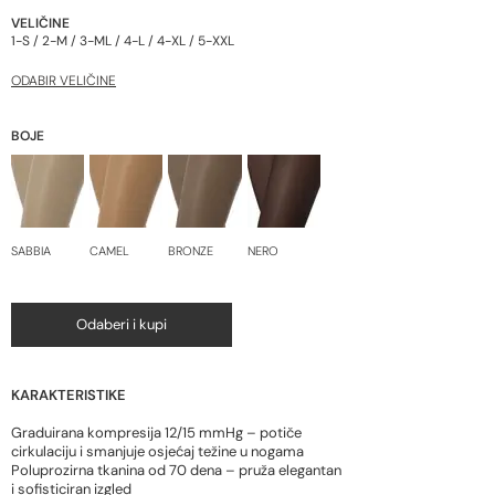
VELIČINE
1-S / 2-M / 3-ML / 4-L / 4-XL / 5-XXL
ODABIR VELIČINE
BOJE
SABBIA
CAMEL
BRONZE
NERO
Odaberi i kupi
KARAKTERISTIKE
Graduirana kompresija 12/15 mmHg – potiče
cirkulaciju i smanjuje osjećaj težine u nogama​
Poluprozirna tkanina od 70 dena – pruža elegantan
i sofisticiran izgled​