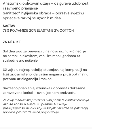
Anatomski oblikovan dizajn – osigurava udobnost
i savršeno prianjanje​
Sanitized® higijenska obrada – održava svježinu i
sprječava razvoj neugodnih mirisa
SASTAV
78% POLYAMIDE 20% ELASTANE 2% COTTON
ZNAČAJKE
Solidea podiže prevenciju na novu razinu – čineći je
ne samo učinkovitom, već i iznimno ugodnom za
svakodnevno nošenje.
Uživajte u najnaprednijoj stupnjevanoj kompresiji na
tržištu, osmišljenoj da vašim nogama pruži optimalnu
potporu uz eleganciju i mekoću.
Savršeno prianjanje, vrhunska udobnost i dokazane
zdravstvene koristi – sve u jednom proizvodu.
Za ovaj medicinski proizvod nisu poznate kontraindikacije
ako se koristi u skladu s uputama. U slučaju
preosjetljivosti na bilo koji sastojak naveden na pakiranju,
uporaba proizvoda se ne preporučuje.