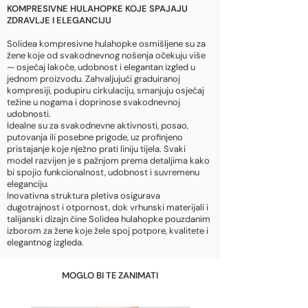
KOMPRESIVNE HULAHOPKE KOJE SPAJAJU
ZDRAVLJE I ELEGANCIJU
Solidea kompresivne hulahopke osmišljene su za
žene koje od svakodnevnog nošenja očekuju više
— osjećaj lakoće, udobnost i elegantan izgled u
jednom proizvodu. Zahvaljujući graduiranoj
kompresiji, podupiru cirkulaciju, smanjuju osjećaj
težine u nogama i doprinose svakodnevnoj
udobnosti.
Idealne su za svakodnevne aktivnosti, posao,
putovanja ili posebne prigode, uz profinjeno
pristajanje koje nježno prati liniju tijela. Svaki
model razvijen je s pažnjom prema detaljima kako
bi spojio funkcionalnost, udobnost i suvremenu
eleganciju.
Inovativna struktura pletiva osigurava
dugotrajnost i otpornost, dok vrhunski materijali i
talijanski dizajn čine Solidea hulahopke pouzdanim
izborom za žene koje žele spoj potpore, kvalitete i
elegantnog izgleda.
MOGLO BI TE ZANIMATI