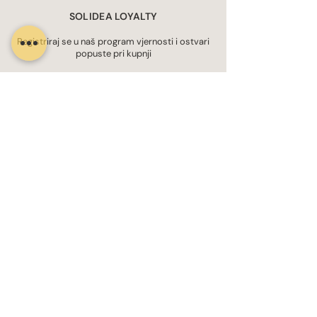
SOLIDEA LOYALTY
Registriraj se u naš program vjernosti i ostvari
popuste pri kupnji
SOLIDEA BLOG
Vaš pouzdan izvor inspirativnih i edukativnih
sadržaja o zdravlju i dobrobiti
SOLIDEA GREEN ATTITUDE
Posvećeni smo izgradnji održive budućnosti kroz
inovativne prakse i odgovorno poslovanje