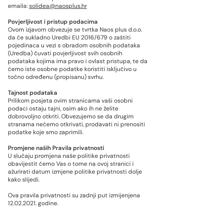
emaila:
solidea@naosplus.hr
Povjerljivost i pristup podacima
Ovom izjavom obvezuje se tvrtka Naos plus d.o.o.
da će sukladno Uredbi EU 2016/679 o zaštiti
pojedinaca u vezi s obradom osobnih podataka
(Uredba) čuvati povjerljivost svih osobnih
podataka kojima ima pravo i ovlast pristupa, te da
ćemo iste osobne podatke koristiti isključivo u
točno određenu (propisanu) svrhu.
Tajnost podataka
Prilikom posjeta ovim stranicama vaši osobni
podaci ostaju tajni, osim ako ih ne želite
dobrovoljno otkriti. Obvezujemo se da drugim
stranama nećemo otkrivati, prodavati ni prenositi
podatke koje smo zaprimili.
Promjene naših Pravila privatnosti
U slučaju promjena naše politike privatnosti
obavijestit ćemo Vas o tome na ovoj stranici i
ažurirati datum izmjene politike privatnosti dolje
kako slijedi.
Ova pravila privatnosti su zadnji put izmijenjena
12.02.2021
. godine.