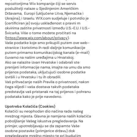
repozitorijima Wix kompanije čiji se servis
poslužitelji nalaze u Sjedinjenim Američkim
Državama, Europi (uključene Litva, Njemačka i
Ukrajina), i Izraelu. WIX.com sudjeluje i potvrdio je
(certificiran je) svoju usklađenost s pravni m
okvirima zaštite privatnosti između U.S.-E.U. I U.S.-
Švicarka. Više o tome možete pročitati na
(
https://www.wix.com/about/privacy
).
Vaše podatke koje smo prikupili putem ove web-
stranice i koristimo ih radi daljnje komunikacije
putem primarno komunikacijskog kanala (e-mail)
čuvamo na našim uređajima u Hrvatskoj.
Ako se nalazite izvan Hrvatske i odabrali ste
prenijeti informacije nama, imajte na umu da smo
prijenos podataka, uključujući osobne podatke
izvršili i u Hrvatsku i tu ih obradili.
Vaš prihvaćanje naših Pravila o privatnosti, nakon
čega slijedi i vaša dostava takvih podataka
predstavlja vaš pristanak na taj prijenos i pohranu
podataka kako je prije navedeno.
Upotreba Kolačića (Cookies)
Kolačići su neophodan dio načina rada našeg
mrežnog mjesta. Glavna je namjena naših kolačića
poboljšanje Vašeg iskustva pregledavanja. Na
primjer, upotrebljavaju se da zapamte Vaše
osobne postavke (primjerice državu) dok
pregledavate mrežno mjesto te pri budućim