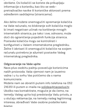
obrišete. Ovi kolačići se koriste da prikupljaju
informacije o korisniku, kao što se web-
pretraživačke navike ili korisničke sklonosti prema
određenim sadržajima (stranicama).
Ako želite možete onemogućiti spremanje kolačića
na Vaše računalo, no blokiranje svih kolačića moglo
bi imati negativan učinak na korištenje mnogih
internetskih stranica, pa tako i ove, odnosno, može
doći do ograničenja pojedinih funkcija stranica.
Postavke kolačića mogu se kontrolirati i
konfigurirati u Vašem internetskome pregledniku.
Želite li izbrisati ili onemogućiti kolačiće na svojem
računalu potrebno je ažurirati postavke Vašeg
internetskog preglednika.
Odgovaranje na Vaše upite
Naos plus osobitu pažnju posvećuje korisnicima
naših proizvoda. Vaša vjernost nam je izuzetno
važna i u tu svrhu Vas potičemo da s nama
komunicirate.
Možete nam se obratiti putem info telefona na
052
216351
ili putem e-maila na
solidea@naosplus.hr
.
Ukoliko nas kontaktirate, moguće je da ćemo, na
temelju Vašeg upita koji predstavlja Vašu privolu, a
u slučaju reklamacije, na temelju našeg legitimnog
interesa, obrađivati Vaše osobne podatke kako
bismo: