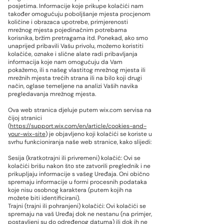
posjetima. Informacije koje prikupe kolačići nam
također omogućuju poboljšanje mjesta procjenom
količine i obrazaca upotrebe, primjerenosti
mrežnog mjesta pojedinačnim potrebama
korisnika, bržim pretragama itd. Ponekad, ako smo
unaprijed pribavili Vašu privolu, možemo koristiti
kolačiće, oznake i slične alate radi pribavljanja
informacija koje nam omogućuju da Vam
pokažemo, ili s našeg vlastitog mrežnog mjesta ili
mrežnih mjesta trećih strana ili na bilo koji drugi
način, oglase temeljene na analizi Vaših navika
pregledavanja mrežnog mjesta.
Ova web stranica djeluje putem wix.com servisa na
čijoj stranici
(
https://support.wix.com/en/article/cookies-and-
your-wix-site
) je objavljeno koji kolačići se koriste u
svrhu funkcioniranja naše web stranice, kako slijedi:
Sesija (kratkotrajni ili privremeni) kolačić: Ovi se
kolačići brišu nakon što ste zatvorili preglednik i ne
prikupljaju informacije s vašeg Uređaja. Oni obično
spremaju informacije u formi procesnih podataka
koje nisu osobnog karaktera (putem kojih na
možete biti identificirani).
Trajni (trajni ili pohranjeni) kolačići: Ovi kolačići se
spremaju na vaš Uređaj dok ne nestanu (na primjer,
postavljeni su do određenog datuma) ili dok ih ne