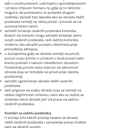
dali u strukturiranom, uobičajeno upotrebljavanom
i strojno čitljivom formatu te, gdje je to tehnički
moguće, da prenesemo te podatke drugom
voditelju obrade bez zapreka ako se obrada Vaših
podataka temelji na Vašoj privoli i provodi se na
automatizirani način;
zatražiti brisanje osobnih podataka korisnika.
Budući da korisnici mogu zatražiti brisanje samo
svojih osobnih podataka, radi zaštite korisnika
možemo Vas zatražiti provjeru identiteta prije
provođenja zahtjeva;
u slučajevima gdje se obrada temelji na privoli,
povući svoju privolu s učinkom u budućnosti kako
bismo prestali s takvom određenom obradom.
Povlačenje privole neće utjecati na zakonitost
obrade koja se temeljila na privoli prije njezina
povlačenja;
zatražiti ograničenje obrade Vaših osobnih
podataka
dati prigovor na svaku obradu koja se temelji na
našem legitimnom interesu, osim ako su razlozi za
izvršenje takve obrade jači od prava na zaštitu
osobnih podataka.
Kontakt za zaštitu podataka
U slučaju bilo kakvih pitanja vezano za obradu
Vaših osobnih podataka i ostvarenje prava, možete
nam se obratiti putem