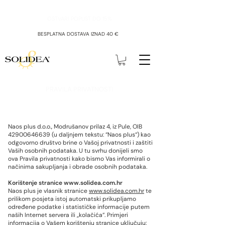
OSTVARI POPUST DO 15%
BESPLATNA DOSTAVA IZNAD 40 €
PRAVILA PRIVATNOSTI
Naos plus d.o.o., Modrušanov prilaz 4, iz Pule, OIB
42900646639
(u daljnjem tekstu: “Naos plus“) kao
odgovorno društvo brine o Vašoj privatnosti i zaštiti
Vaših osobnih podataka. U tu svrhu donijeli smo
ova Pravila privatnosti kako bismo Vas informirali o
načinima sakupljanja i obrade osobnih podataka.
Korištenje stranice
www.solidea.com.hr
Naos plus je vlasnik stranice
www.solidea.com.hr
te
prilikom posjeta istoj automatski prikupljamo
određene podatke i statističke informacije putem
naših Internet servera ili „kolačića“. Primjeri
informacija o Vašem korištenju stranice uključuju: