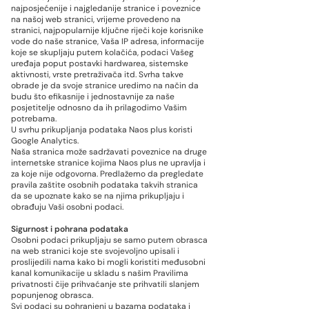
najposjećenije i najgledanije stranice i poveznice
na našoj web stranici, vrijeme provedeno na
stranici, najpopularnije ključne riječi koje korisnike
vode do naše stranice, Vaša IP adresa, informacije
koje se skupljaju putem kolačića, podaci Vašeg
uređaja poput postavki hardwarea, sistemske
aktivnosti, vrste pretraživača itd. Svrha takve
obrade je da svoje stranice uredimo na način da
budu što efikasnije i jednostavnije za naše
posjetitelje odnosno da ih prilagodimo Vašim
potrebama.
U svrhu prikupljanja podataka Naos plus koristi
Google Analytics.
Naša stranica može sadržavati poveznice na druge
internetske stranice kojima Naos plus ne upravlja i
za koje nije odgovorna. Predlažemo da pregledate
pravila zaštite osobnih podataka takvih stranica
da se upoznate kako se na njima prikupljaju i
obrađuju Vaši osobni podaci.
Sigurnost i pohrana podataka
Osobni podaci prikupljaju se samo putem obrasca
na web stranici koje ste svojevoljno upisali i
proslijedili nama kako bi mogli koristiti međusobni
kanal komunikacije u skladu s našim Pravilima
privatnosti čije prihvaćanje ste prihvatili slanjem
popunjenog obrasca.
Svi podaci su pohranjeni u bazama podataka i