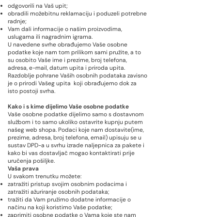
odgovorili na Vaš upit;
obradili možebitnu reklamaciju i poduzeli potrebne
radnje;
Vam dali informacije o našim proizvodima,
uslugama ili nagradnim igrama.
U navedene svrhe obrađujemo Vaše osobne
podatke koje nam tom prilikom sami pružite, a to
su osobito Vaše ime i prezime, broj telefona,
adresa, e-mail, datum upita i priroda upita.
Razdoblje pohrane Vaših osobnih podataka zavisno
je o prirodi Vašeg upita koji obrađujemo dok za
isto postoji svrha.
Kako i s kime dijelimo Vaše osobne podatke
Vaše osobne podatke dijelimo samo s dostavnom
službom i to samo ukoliko ostavrite kupnju putem
našeg web shopa. Podaci koje nam dostavite(ime,
prezime, adresa, broj telefona, email) upisuju se u
sustav DPD-a u svrhu izrade naljepnica za pakete i
kako bi vas dostavljač mogao kontaktirati prije
uručenja pošiljke.
Vaša prava
U svakom trenutku možete:
zatražiti pristup svojim osobnim podacima i
zatražiti ažuriranje osobnih podataka;
tražiti da Vam pružimo dodatne informacije o
načinu na koji koristimo Vaše podatke;
zaprimiti osobne podatke o Vama koje ste nam