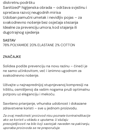
diskretnu podršku
Sanitized® higijenska obrada – održava svježinu i
sprečava razvoj neugodnih mirisa
Udoban pamučni umetak i nevidljiv pojas – za
svakodnevno nošenje bez osjećaja stezanja
Idealne za prevenciju umora, kod stajanja ili
dugotrajnog sjedenja
SASTAV
78% POLYAMIDE 20% ELASTANE 2% COTTON
ZNAČAJKE
Solidea podiže prevenciju na novu razinu – čineći je
ne samo učinkovitom, već i iznimno ugodnom za
svakodnevno nošenje.
Uživajte u najnaprednijoj stupnjevanoj kompresiji na
tržištu, osmišljenoj da vašim nogama pruži optimalnu
potporu uz eleganciju i mekoću.
Savršeno prianjanje, vrhunska udobnost i dokazane
zdravstvene koristi – sve u jednom proizvodu.
Za ovaj medicinski proizvod nisu poznate kontraindikacije
ako se koristi u skladu s uputama. U slučaju
preosjetljivosti na bilo koji sastojak naveden na pakiranju,
uporaba proizvoda se ne preporučuje.