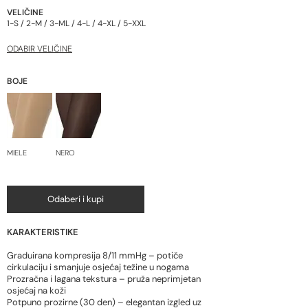
VELIČINE
1-S / 2-M / 3-ML / 4-L / 4-XL / 5-XXL
ODABIR VELIČINE
BOJE
MIELE
NERO
Odaberi i kupi
KARAKTERISTIKE
Graduirana kompresija 8/11 mmHg – potiče
cirkulaciju i smanjuje osjećaj težine u nogama
Prozračna i lagana tekstura – pruža neprimjetan
osjećaj na koži
Potpuno prozirne (30 den) – elegantan izgled uz