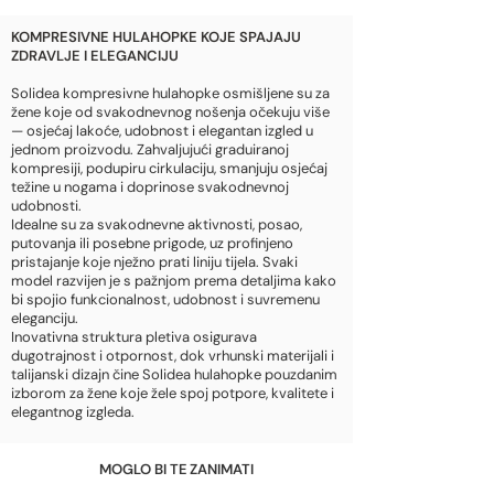
KOMPRESIVNE HULAHOPKE KOJE SPAJAJU
ZDRAVLJE I ELEGANCIJU
Solidea kompresivne hulahopke osmišljene su za
žene koje od svakodnevnog nošenja očekuju više
— osjećaj lakoće, udobnost i elegantan izgled u
jednom proizvodu. Zahvaljujući graduiranoj
kompresiji, podupiru cirkulaciju, smanjuju osjećaj
težine u nogama i doprinose svakodnevnoj
udobnosti.
Idealne su za svakodnevne aktivnosti, posao,
putovanja ili posebne prigode, uz profinjeno
pristajanje koje nježno prati liniju tijela. Svaki
model razvijen je s pažnjom prema detaljima kako
bi spojio funkcionalnost, udobnost i suvremenu
eleganciju.
Inovativna struktura pletiva osigurava
dugotrajnost i otpornost, dok vrhunski materijali i
talijanski dizajn čine Solidea hulahopke pouzdanim
izborom za žene koje žele spoj potpore, kvalitete i
elegantnog izgleda.
MOGLO BI TE ZANIMATI