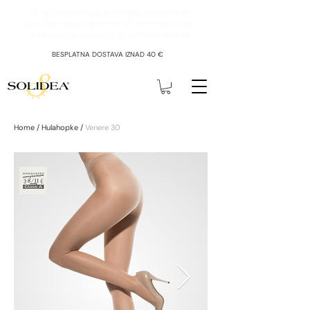
Zbog kolektivnoga godišnjeg odmora sve
narudžbe zaprimljene do 16. kolovoza bit će
obrađene i poslane od 17. kolovoza nadalje
BESPLATNA DOSTAVA IZNAD 40 €
Home /
Hulahopke
/
Venere 30