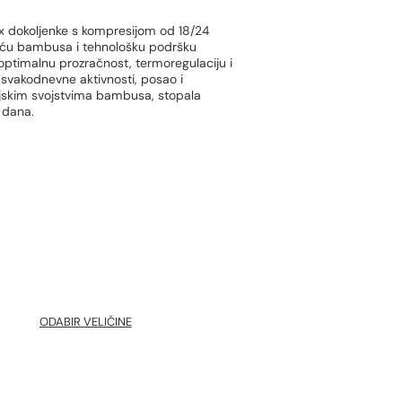
 dokoljenke s kompresijom od 18/24
ću bambusa i tehnološku podršku
a optimalnu prozračnost, termoregulaciju i
svakodnevne aktivnosti, posao i
rijskim svojstvima bambusa, stopala
g dana.
ODABIR VELIČINE