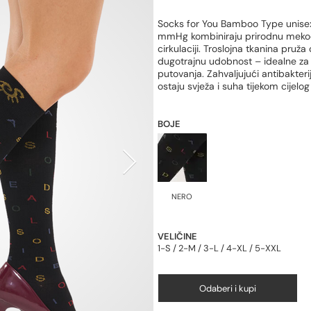
Socks for You Bamboo Type unisex
mmHg kombiniraju prirodnu meko
cirkulaciji. Troslojna tkanina pruž
dugotrajnu udobnost – idealne za 
putovanja. Zahvaljujući antibakte
ostaju svježa i suha tijekom cijelo
BOJE
NERO
VELIČINE
1-S / 2-M / 3-L / 4-XL / 5-XXL
Odaberi i kupi