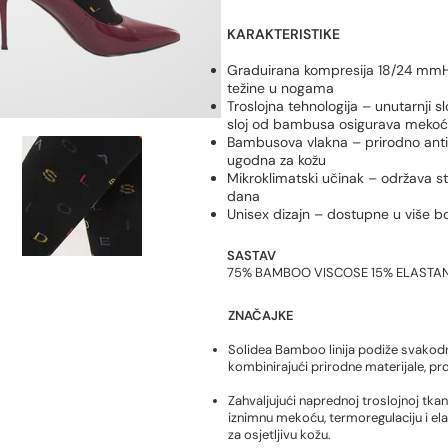
KARAKTERISTIKE
Graduirana kompresija 18/24 mmHg 
težine u nogama
Troslojna tehnologija – unutarnji sl
sloj od bambusa osigurava mekoću
Bambusova vlakna – prirodno antib
ugodna za kožu
Mikroklimatski učinak – održava st
dana
Unisex dizajn – dostupne u više boj
SASTAV
75% BAMBOO VISCOSE 15% ELASTAN
ZNAČAJKE
Solidea Bamboo linija podiže svakod
kombinirajući prirodne materijale, p
Zahvaljujući naprednoj troslojnoj tk
iznimnu mekoću, termoregulaciju i ela
za osjetljivu kožu.