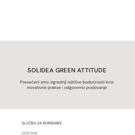
Silver Wave Long
Cijena
69,90 €
SOLIDEA GREEN ATTITUDE
Posvećeni smo izgradnji održive budućnosti kroz
inovativne prakse i odgovorno poslovanje
SLUŽBA ZA KORISNIKE
DOSTAVA