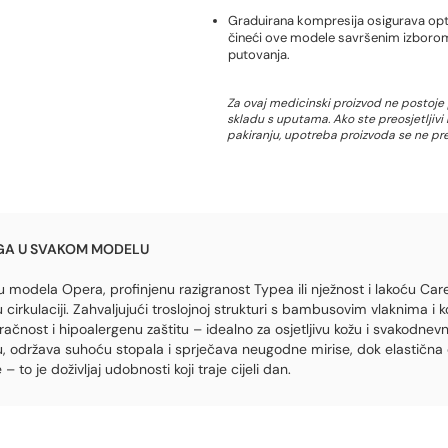
Graduirana kompresija osigurava optim
čineći ove modele savršenim izborom
putovanja.
Za ovaj medicinski proizvod ne postoje 
skladu s uputama. Ako ste preosjetljivi
pakiranju, upotreba proizvoda se ne pr
EGA U SVAKOM MODELU
 modela Opera, profinjenu razigranost Typea ili nježnost i lakoću Carezze
 cirkulaciji. Zahvaljujući troslojnoj strukturi s bambusovim vlaknima
ačnost i hipoalergenu zaštitu – idealno za osjetljivu kožu i svakodnev
u, održava suhoću stopala i sprječava neugodne mirise, dok elastična 
to je doživljaj udobnosti koji traje cijeli dan.