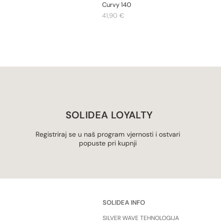
Curvy 140
Cijena
41,90 €
SOLIDEA LOYALTY
Registriraj se u naš program vjernosti i ostvari
popuste pri kupnji
SOLIDEA INFO
SILVER WAVE TEHNOLOGIJA