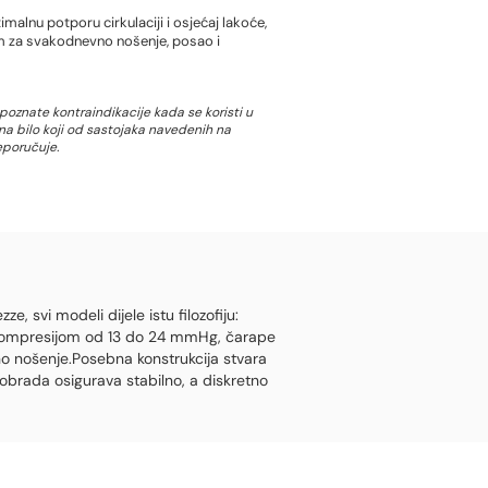
alnu potporu cirkulaciji i osjećaj lakoće,
 za svakodnevno nošenje, posao i
poznate kontraindikacije kada se koristi u
 na bilo koji od sastojaka navedenih na
eporučuje.
, svi modeli dijele istu filozofiju:
 i kompresijom od 13 do 24 mmHg, čarape
no nošenje.
Posebna konstrukcija stvara
obrada osigurava stabilno, a diskretno