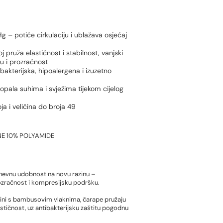
– potiče cirkulaciju i ublažava osjećaj
oj pruža elastičnost i stabilnost, vanjski
 i prozračnost
akterijska, hipoalergena i izuzetno
opala suhima i svježima tijekom cijelog
a i veličina do broja 49
E 10% POLYAMIDE
nevnu udobnost na novu razinu –
rozračnost i kompresijsku podršku.
anini s bambusovim vlaknima, čarape pružaju
stičnost, uz antibakterijsku zaštitu pogodnu