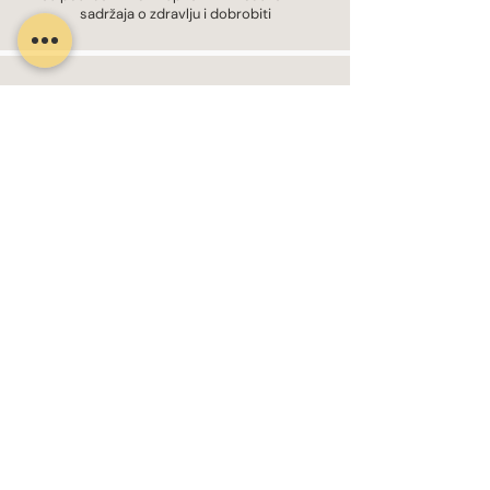
sadržaja o zdravlju i dobrobiti
SOLIDEA GREEN ATTITUDE
Posvećeni smo izgradnji održive budućnosti kroz
inovativne prakse i odgovorno poslovanje
SOLIDEA INFO
SILVER WAVE TEHNOLOGIJA
BE YOU TAJICE ZA LIPEDEM I LIMFEDEM
SOCKS FOR YOU BAMBOO
KLINIČKE STUDIJE
SOLIDEA GREEN ATTITUDE
CALZIFICIO PINELLI