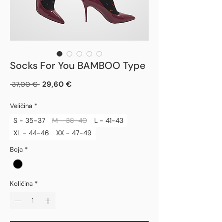
Socks For You BAMBOO Type
Redovna
Cijena
29,60 €
 37,00 € 
cijena
s
popustom
Veličina
*
S - 35-37
M - 38-40
L - 41-43
XL - 44-46
XX - 47-49
Boja
*
Količina
*