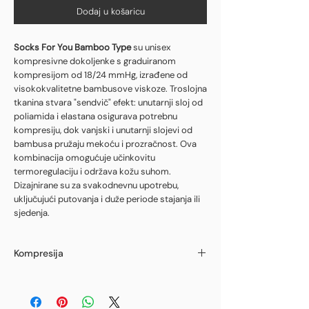
Dodaj u košaricu
Socks For You Bamboo Type
su unisex
kompresivne dokoljenke s graduiranom
kompresijom od 18/24 mmHg, izrađene od
visokokvalitetne bambusove viskoze. Troslojna
tkanina stvara "sendvič" efekt: unutarnji sloj od
poliamida i elastana osigurava potrebnu
kompresiju, dok vanjski i unutarnji slojevi od
bambusa pružaju mekoću i prozračnost. Ova
kombinacija omogućuje učinkovitu
termoregulaciju i održava kožu suhom.
Dizajnirane su za svakodnevnu upotrebu,
uključujući putovanja i duže periode stajanja ili
sjedenja.
Kompresija
18/24 mmHg