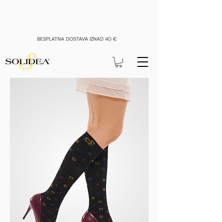
Zbog kolektivnoga godišnjeg odmora sve
narudžbe zaprimljene do 16. kolovoza bit će
obrađene i poslane od 17. kolovoza nadalje
BESPLATNA DOSTAVA IZNAD 40 €