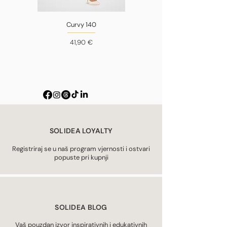
Curvy 140
Cijena
41,90 €
SOLIDEA LOYALTY
Registriraj se u naš program vjernosti i ostvari
popuste pri kupnji
SOLIDEA BLOG
Vaš pouzdan izvor inspirativnih i edukativnih