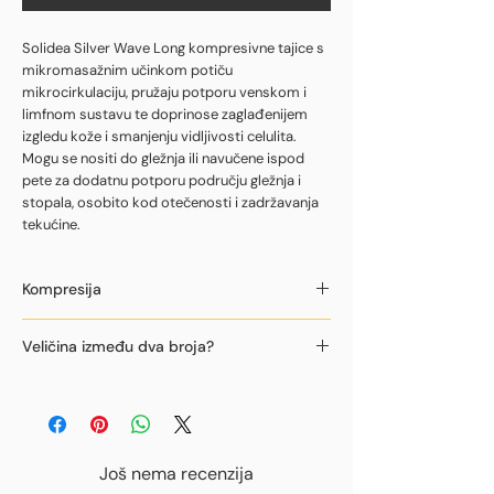
Solidea Silver Wave Long kompresivne tajice s
mikromasažnim učinkom potiču
mikrocirkulaciju, pružaju potporu venskom i
limfnom sustavu te doprinose zaglađenijem
izgledu kože i smanjenju vidljivosti celulita.
Mogu se nositi do gležnja ili navučene ispod
pete za dodatnu potporu području gležnja i
stopala, osobito kod otečenosti i zadržavanja
tekućine.
Kompresija
12/15 mmHg
Veličina između dva broja?
Ako je vaša veličina prema tablici između
dva broja, odaberite veći, ili nas
kontaktirajte za pomoć pri odabiru.
Još nema recenzija