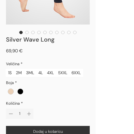
Silver Wave Long
Cijena
69,90 €
Veličina
*
1S
2M
3ML
4L
4XL
5XXL
6XXL
Boja
*
Količina
*
Dodaj u košaricu