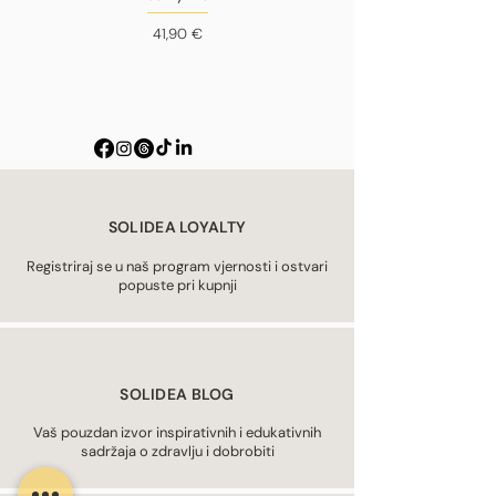
Cijena
41,90 €
SOLIDEA LOYALTY
Registriraj se u naš program vjernosti i ostvari
popuste pri kupnji
SOLIDEA BLOG
Vaš pouzdan izvor inspirativnih i edukativnih
sadržaja o zdravlju i dobrobiti